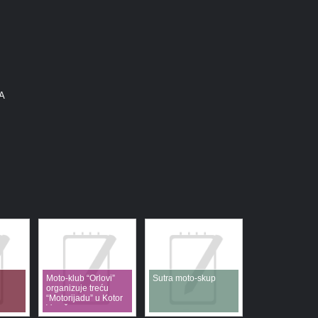
A
Moto-klub “Orlovi”
Sutra moto-skup
organizuje treću
“Motorijadu” u Kotor
Varošu