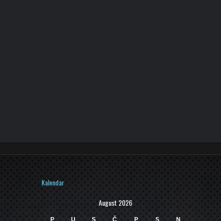
Kalendar
August 2026
P
U
S
Č
P
S
N