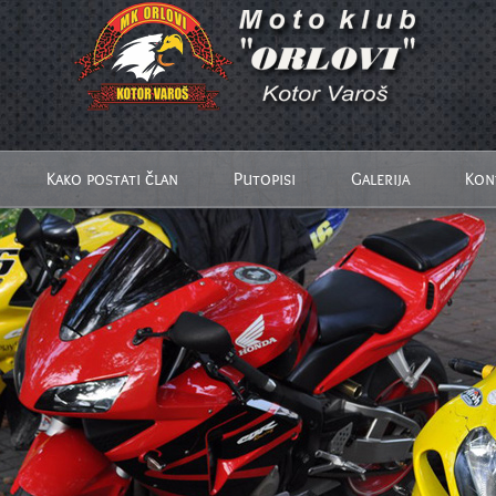
Kako postati član
Putopisi
Galerija
Kon