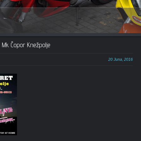
1
2
3
4
5
 Mk Čopor Knežpolje
20 Juna, 2016