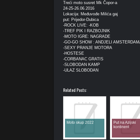
Treći moto susret Mk Čopor-a
24-25-26.06.2016
Lokacija: Međuvođe Milića gaj
put: Prijedor-Dubica
-ROCK LIVE: -KOB
-TREF PIK I RAZBOJNIK
-MOTO IGRE: NAGRADE
-GO-GO SHOW : ANDJELI AMSTERDAM
-SEXY PRANJE MOTORA
-HOSTESE
-CORBANAC GRATIS
-SLOBODAN KAMP
-ULAZ SLOBODAN
Related Posts:
Moto skup 2022
Put na Azijski
kontinent