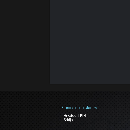
Kalendari moto skupova
-
Hrvatska i BiH
-
Srbija