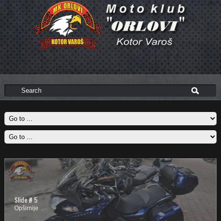
Slide # 1
Slide # 5
Opširnije
Opširnije