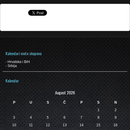
Kalendari moto skupova
-
Hrvatska i BiH
-
Srbija
Kalendar
August 2026
P
U
S
Č
P
S
N
1
2
3
4
5
6
7
8
9
10
11
12
13
14
15
16